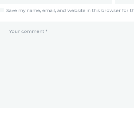
Save my name, email, and website in this browser for 