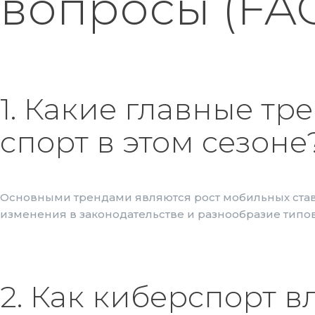
вопросы (FA
1. Какие главные тр
спорт в этом сезоне
Основными трендами являются рост мобильных став
изменения в законодательстве и разнообразие типов
2. Как киберспорт в