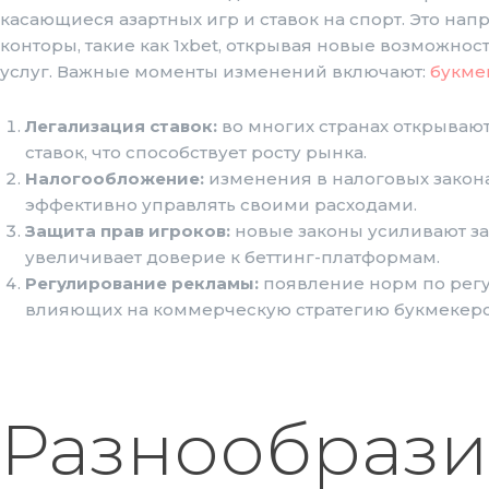
касающиеся азартных игр и ставок на спорт. Это на
конторы, такие как 1xbet, открывая новые возможно
услуг. Важные моменты изменений включают:
букмек
Легализация ставок:
во многих странах открываю
ставок, что способствует росту рынка.
Налогообложение:
изменения в налоговых закон
эффективно управлять своими расходами.
Защита прав игроков:
новые законы усиливают за
увеличивает доверие к беттинг-платформам.
Регулирование рекламы:
появление норм по регу
влияющих на коммерческую стратегию букмекерс
Разнообрази