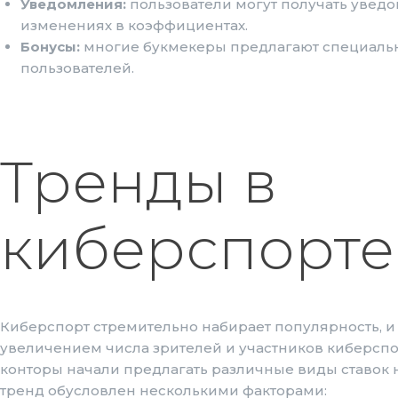
Уведомления:
пользователи могут получать увед
изменениях в коэффициентах.
Бонусы:
многие букмекеры предлагают специаль
пользователей.
Тренды в
киберспорте
Киберспорт стремительно набирает популярность, и 1
увеличением числа зрителей и участников киберсп
конторы начали предлагать различные виды ставок 
тренд обусловлен несколькими факторами: